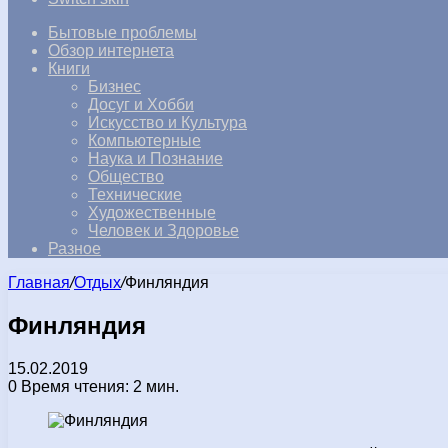
Бытовые проблемы
Обзор интернета
Книги
Бизнес
Досуг и Хобби
Искусство и Культура
Компьютерные
Наука и Познание
Общество
Технические
Художественные
Человек и Здоровье
Разное
Главная
/
Отдых
/
Финляндия
Финляндия
15.02.2019
0
Время чтения: 2 мин.