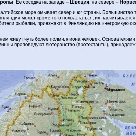
вропы
. Ее соседка на западе –
Швеция
, на севере –
Норве
алтийское море омывает север и юг страны. Большинство т
Финляндия может кроме того похвастаться, их насчитывает
бители рыбалки, приезжают в Финляндию на «негромкую охо
нем живут чуть более полмиллиона человек. Основателями 
 Финны проповедуют лютеранство (протестанты), принадлеж