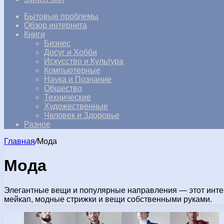
Бытовые проблемы
Обзор интернета
Книги
Бизнес
Досуг и Хобби
Искусство и Культура
Компьютерные
Наука и Познание
Общество
Технические
Художественные
Человек и Здоровье
Разное
Главная
/
Мода
Мода
Элегантные вещи и популярные направления — этот интерн
мейкап, модные стрижки и вещи собственными руками.