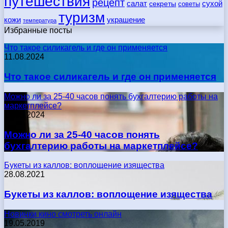
путешествия
рецепт
сухой
салат
секреты
советы
туризм
кожи
украшение
температура
Избранные посты
Что такое силикагель и где он применяется
11.08.2024
Что такое силикагель и где он применяется
Можно ли за 25-40 часов понять бухгалтерию работы на
маркетплейсе?
17.05.2024
Можно ли за 25-40 часов понять
бухгалтерию работы на маркетплейсе?
Букеты из каллов: воплощение изящества
28.08.2021
Букеты из каллов: воплощение изящества
Новинки кино смотреть онлайн
19.05.2019