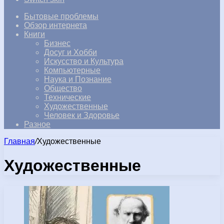
Бытовые проблемы
Обзор интернета
Книги
Бизнес
Досуг и Хобби
Искусство и Культура
Компьютерные
Наука и Познание
Общество
Технические
Художественные
Человек и Здоровье
Разное
Главная
/
Художественные
Художественные