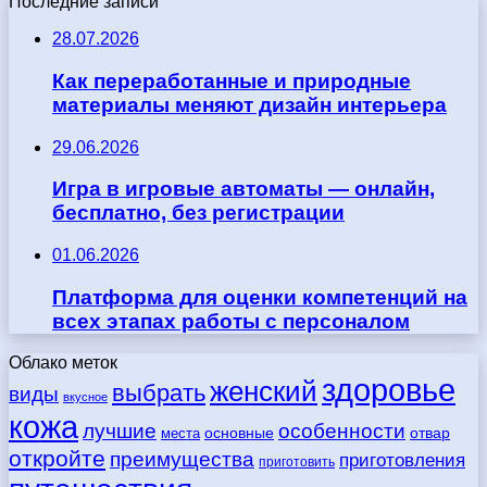
Последние записи
28.07.2026
Как переработанные и природные
материалы меняют дизайн интерьера
29.06.2026
Игра в игровые автоматы — онлайн,
бесплатно, без регистрации
01.06.2026
Платформа для оценки компетенций на
всех этапах работы с персоналом
Облако меток
здоровье
женский
выбрать
виды
вкусное
кожа
лучшие
особенности
места
основные
отвар
откройте
преимущества
приготовления
приготовить