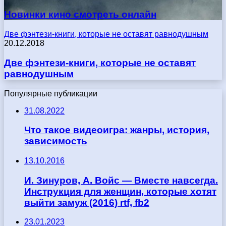
Новинки кино смотреть онлайн
Две фэнтези-книги, которые не оставят равнодушным
20.12.2018
Две фэнтези-книги, которые не оставят
равнодушным
Популярные публикации
31.08.2022
Что такое видеоигра: жанры, история,
зависимость
13.10.2016
И. Зинуров, А. Войс — Вместе навсегда.
Инструкция для женщин, которые хотят
выйти замуж (2016) rtf, fb2
23.01.2023