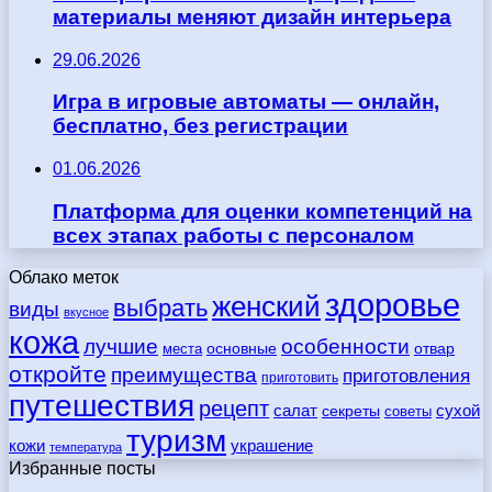
материалы меняют дизайн интерьера
29.06.2026
Игра в игровые автоматы — онлайн,
бесплатно, без регистрации
01.06.2026
Платформа для оценки компетенций на
всех этапах работы с персоналом
Облако меток
здоровье
женский
выбрать
виды
вкусное
кожа
лучшие
особенности
места
основные
отвар
откройте
преимущества
приготовления
приготовить
путешествия
рецепт
сухой
салат
секреты
советы
туризм
кожи
украшение
температура
Избранные посты