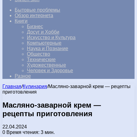
Бытовые проблемы
Обзор интернета
Книги
Бизнес
Досуг и Хобби
Искусство и Культура
Компьютерные
Наука и Познание
Общество
Технические
Художественные
Человек и Здоровье
Разное
Главная
/
Кулинария
/
Масляно-заварной крем — рецепты
приготовления
Масляно-заварной крем —
рецепты приготовления
22.04.2024
0
Время чтения: 3 мин.