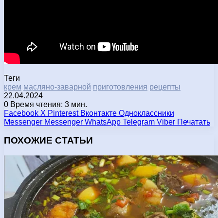
Теги
крем
масляно-заварной
приготовления
рецепты
22.04.2024
0
Время чтения: 3 мин.
Facebook
X
Pinterest
Вконтакте
Одноклассники
Messenger
Messenger
WhatsApp
Telegram
Viber
Печатать
ПОХОЖИЕ СТАТЬИ