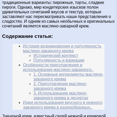
традиционные варианты: пирожные, торты, сладкие
пироги. Однако, мир кондитерских изысков полон
удивительных сочетаний вкусов и текстур, которые
заставляют нас пересматривать наши представления о
сладостях. И одним из самых необычных и оригинальных
сочетаний является масляно-заварной крем.
Содержание статьи:
История возникновения и популярность
масляно-заварного крема
Исторический контекст
Популярность и вариации
Особенности приготовления и
использования масляно-заварного..
1. Основные ингредиенты масляно-
заварного крема
2. Приготовление масляно-
заварного крема
3. Использование масляно-
заварного крема в десертах
Идеи использования вкусного и нежного
заварного крема в разнообразных..
Заварной крем, известный своей нежной и кремовой