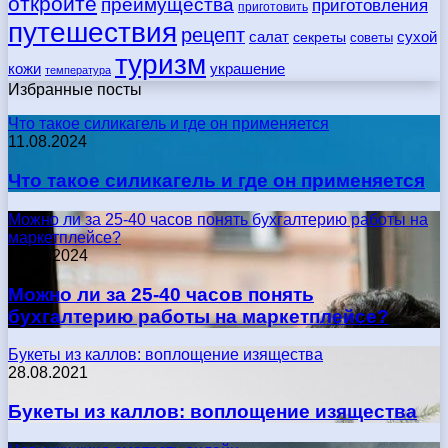
откройте
преимущества
приготовления
приготовить
путешествия
рецепт
сухой
салат
секреты
советы
туризм
кожи
украшение
температура
Избранные посты
Что такое силикагель и где он применяется
11.08.2024
Что такое силикагель и где он применяется
Можно ли за 25-40 часов понять бухгалтерию работы на
маркетплейсе?
17.05.2024
Можно ли за 25-40 часов понять
бухгалтерию работы на маркетплейсе?
Букеты из каллов: воплощение изящества
28.08.2021
Букеты из каллов: воплощение изящества