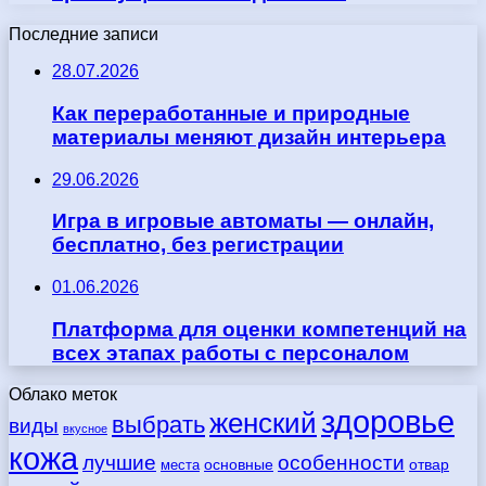
Последние записи
28.07.2026
Как переработанные и природные
материалы меняют дизайн интерьера
29.06.2026
Игра в игровые автоматы — онлайн,
бесплатно, без регистрации
01.06.2026
Платформа для оценки компетенций на
всех этапах работы с персоналом
Облако меток
здоровье
женский
выбрать
виды
вкусное
кожа
лучшие
особенности
места
основные
отвар