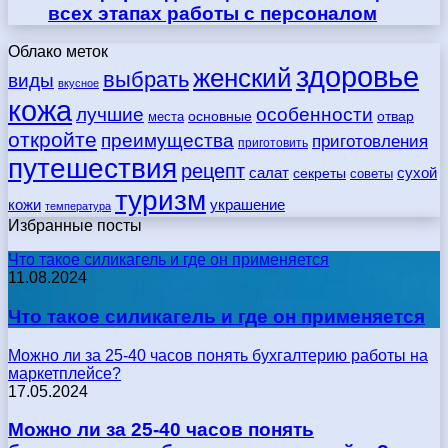
всех этапах работы с персоналом
Облако меток
здоровье
женский
выбрать
виды
вкусное
кожа
лучшие
особенности
места
основные
отвар
откройте
преимущества
приготовления
приготовить
путешествия
рецепт
сухой
салат
секреты
советы
туризм
кожи
украшение
температура
Избранные посты
Что такое силикагель и где он применяется
11.08.2024
Что такое силикагель и где он применяется
Можно ли за 25-40 часов понять бухгалтерию работы на
маркетплейсе?
17.05.2024
Можно ли за 25-40 часов понять