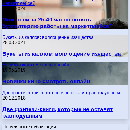
маркетплейсе?
17.05.2024
Можно ли за 25-40 часов понять
бухгалтерию работы на маркетплейсе?
Букеты из каллов: воплощение изящества
28.08.2021
Букеты из каллов: воплощение изящества
Новинки кино смотреть онлайн
19.05.2019
Новинки кино смотреть онлайн
Две фэнтези-книги, которые не оставят равнодушным
20.12.2018
Две фэнтези-книги, которые не оставят
равнодушным
Популярные публикации