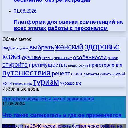
01.06.2026
Платформа для оценки компетенций на
всех этапах работы с персоналом
Облако меток
здоровье
женский
выбрать
виды
вкусное
кожа
лучшие
особенности
места
основные
отвар
откройте
преимущества
приготовления
приготовить
путешествия
рецепт
сухой
салат
секреты
советы
туризм
кожи
украшение
температура
Избранные посты
Что такое силикагель и где он применяется
11.08.2024
Что такое силикагель и где он применяется
Можно ли за 25-40 часов понять бухгалтерию работы на