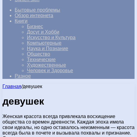
Бытовые проблемы
Обзор интернета
Книги
Бизнес
Досуг и Хобби
Искусство и Культура
Компьютерные
Наука и Познание
Общество
Технические
Художественные
Человек и Здоровье
Разное
Главная
/
девушек
девушек
Женская красота всегда привлекала восхищение
общества со времен древности. Каждая эпоха имела
свои идеалы, но одно оставалось неизменным — красота
всегда была в почете и вызывала похвалы и признание.