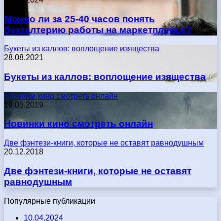
Можно ли за 25-40 часов понять
бухгалтерию работы на маркетплейсе?
Букеты из каллов: воплощение изящества
28.08.2021
Букеты из каллов: воплощение изящества
Новинки кино смотреть онлайн
19.05.2019
Новинки кино смотреть онлайн
Две фэнтези-книги, которые не оставят равнодушным
20.12.2018
Две фэнтези-книги, которые не оставят
равнодушным
Популярные публикации
10.04.2024