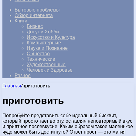
Бытовые проблемы
Обзор интернета
Книги
Бизнес
Досуг и Хобби
Искусство и Культура
Компьютерные
Наука и Познание
Общество
Технические
Художественные
Человек и Здоровье
Разное
Главная
/
приготовить
приготовить
Попробуйте представить себе идеальный бисквит,
который просто тает во рту, оставляя неповторимый вкус
и приятное послевкусие. Каким образом такое маленькое
чудо может быть достигнуто? Ответ прост — это магия