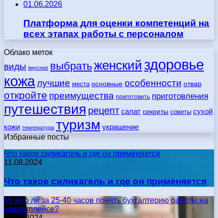
01.06.2026
Платформа для оценки компетенций на
всех этапах работы с персоналом
Облако меток
здоровье
женский
выбрать
виды
вкусное
кожа
лучшие
особенности
места
основные
отвар
откройте
преимущества
приготовления
приготовить
путешествия
рецепт
сухой
салат
секреты
советы
туризм
кожи
украшение
температура
Избранные посты
Что такое силикагель и где он применяется
11.08.2024
Что такое силикагель и где он применяется
Можно ли за 25-40 часов понять бухгалтерию работы на
маркетплейсе?
17.05.2024