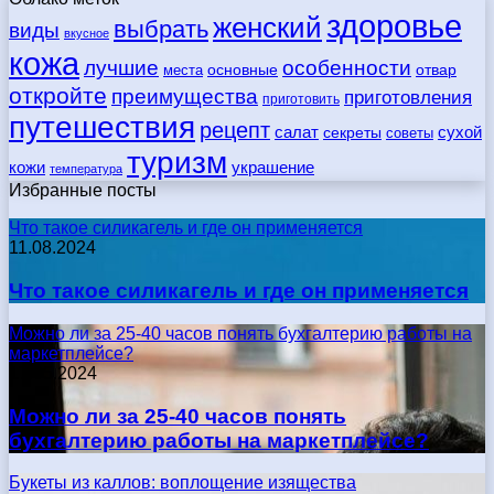
здоровье
женский
выбрать
виды
вкусное
кожа
лучшие
особенности
места
основные
отвар
откройте
преимущества
приготовления
приготовить
путешествия
рецепт
сухой
салат
секреты
советы
туризм
кожи
украшение
температура
Избранные посты
Что такое силикагель и где он применяется
11.08.2024
Что такое силикагель и где он применяется
Можно ли за 25-40 часов понять бухгалтерию работы на
маркетплейсе?
17.05.2024
Можно ли за 25-40 часов понять
бухгалтерию работы на маркетплейсе?
Букеты из каллов: воплощение изящества