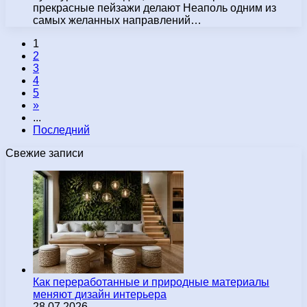
прекрасные пейзажи делают Неаполь одним из
самых желанных направлений…
1
2
3
4
5
»
...
Последний
Свежие записи
Как переработанные и природные материалы
меняют дизайн интерьера
28.07.2026