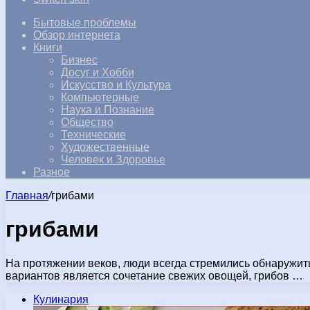
Бытовые проблемы
Обзор интернета
Книги
Бизнес
Досуг и Хобби
Искусство и Культура
Компьютерные
Наука и Познание
Общество
Технические
Художественные
Человек и Здоровье
Разное
Главная
/
грибами
грибами
На протяжении веков, люди всегда стремились обнаружить
вариантов является сочетание свежих овощей, грибов …
Кулинария