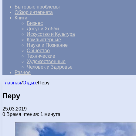
Бытовые проблемы
Обзор интернета
Книги
Бизнес
Досуг и Хобби
Искусство и Культура
Компьютерные
Наука и Познание
Общество
Технические
Художественные
Человек и Здоровье
Разное
Главная
/
Отдых
/
Перу
Перу
25.03.2019
0
Время чтения: 1 минута