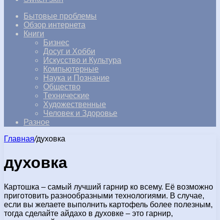
Бытовые проблемы
Обзор интернета
Книги
Бизнес
Досуг и Хобби
Искусство и Культура
Компьютерные
Наука и Познание
Общество
Технические
Художественные
Человек и Здоровье
Разное
Главная
/
духовка
духовка
Картошка – самый лучший гарнир ко всему. Её возможно
приготовить разнообразными технологиями. В случае,
если вы желаете выполнить картофель более полезным,
тогда сделайте айдахо в духовке – это гарнир,