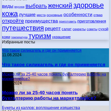
здоровье
женский
выбрать
виды
вкусное
кожа
лучшие
особенности
места
основные
отвар
откройте
преимущества
приготовления
приготовить
путешествия
рецепт
сухой
салат
секреты
советы
туризм
кожи
украшение
температура
Избранные посты
Что такое силикагель и где он применяется
11.08.2024
Что такое силикагель и где он применяется
Можно ли за 25-40 часов понять бухгалтерию работы на
маркетплейсе?
17.05.2024
Можно ли за 25-40 часов понять
бухгалтерию работы на маркетплейсе?
Букеты из каллов: воплощение изящества