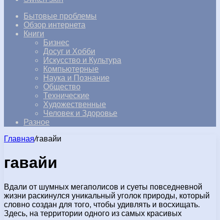
Бытовые проблемы
Обзор интернета
Книги
Бизнес
Досуг и Хобби
Искусство и Культура
Компьютерные
Наука и Познание
Общество
Технические
Художественные
Человек и Здоровье
Разное
Главная
/
гавайи
гавайи
Вдали от шумных мегаполисов и суеты повседневной
жизни раскинулся уникальный уголок природы, который
словно создан для того, чтобы удивлять и восхищать.
Здесь, на территории одного из самых красивых