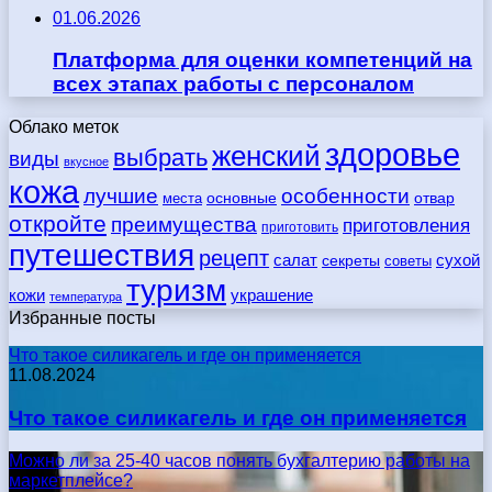
01.06.2026
Платформа для оценки компетенций на
всех этапах работы с персоналом
Облако меток
здоровье
женский
выбрать
виды
вкусное
кожа
лучшие
особенности
места
основные
отвар
откройте
преимущества
приготовления
приготовить
путешествия
рецепт
сухой
салат
секреты
советы
туризм
кожи
украшение
температура
Избранные посты
Что такое силикагель и где он применяется
11.08.2024
Что такое силикагель и где он применяется
Можно ли за 25-40 часов понять бухгалтерию работы на
маркетплейсе?