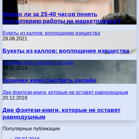
17.05.2024
Можно ли за 25-40 часов понять
бухгалтерию работы на маркетплейсе?
Букеты из каллов: воплощение изящества
28.08.2021
Букеты из каллов: воплощение изящества
Новинки кино смотреть онлайн
19.05.2019
Новинки кино смотреть онлайн
Две фэнтези-книги, которые не оставят равнодушным
20.12.2018
Две фэнтези-книги, которые не оставят
равнодушным
Популярные публикации