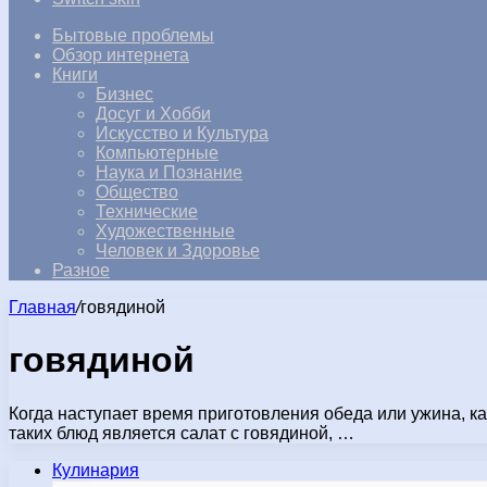
Бытовые проблемы
Обзор интернета
Книги
Бизнес
Досуг и Хобби
Искусство и Культура
Компьютерные
Наука и Познание
Общество
Технические
Художественные
Человек и Здоровье
Разное
Главная
/
говядиной
говядиной
Когда наступает время приготовления обеда или ужина, ка
таких блюд является салат с говядиной, …
Кулинария