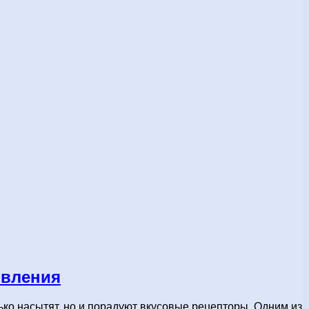
овления
ько насытят, но и порадуют вкусовые рецепторы. Одним из