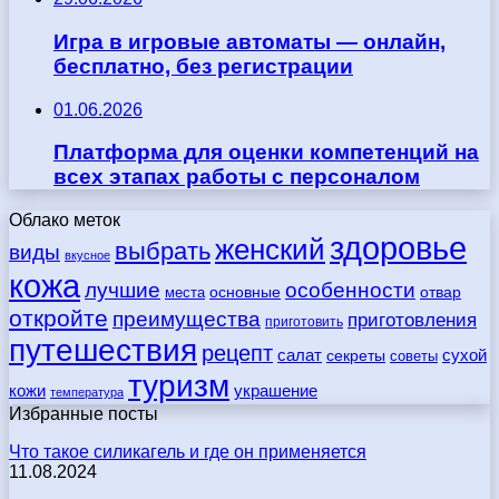
Игра в игровые автоматы — онлайн,
бесплатно, без регистрации
01.06.2026
Платформа для оценки компетенций на
всех этапах работы с персоналом
Облако меток
здоровье
женский
выбрать
виды
вкусное
кожа
лучшие
особенности
места
основные
отвар
откройте
преимущества
приготовления
приготовить
путешествия
рецепт
сухой
салат
секреты
советы
туризм
кожи
украшение
температура
Избранные посты
Что такое силикагель и где он применяется
11.08.2024