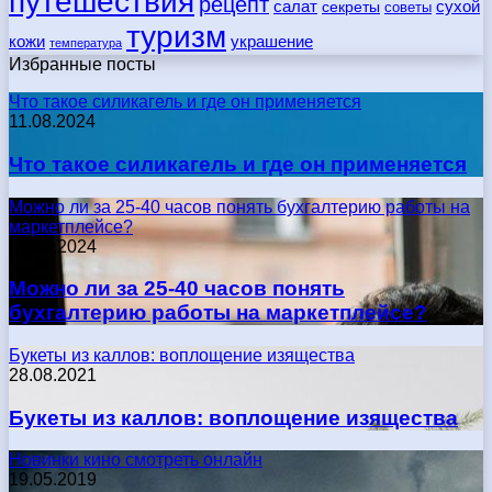
путешествия
рецепт
сухой
салат
секреты
советы
туризм
кожи
украшение
температура
Избранные посты
Что такое силикагель и где он применяется
11.08.2024
Что такое силикагель и где он применяется
Можно ли за 25-40 часов понять бухгалтерию работы на
маркетплейсе?
17.05.2024
Можно ли за 25-40 часов понять
бухгалтерию работы на маркетплейсе?
Букеты из каллов: воплощение изящества
28.08.2021
Букеты из каллов: воплощение изящества
Новинки кино смотреть онлайн
19.05.2019