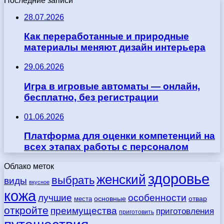
Последние записи
28.07.2026
Как переработанные и природные
материалы меняют дизайн интерьера
29.06.2026
Игра в игровые автоматы — онлайн,
бесплатно, без регистрации
01.06.2026
Платформа для оценки компетенций на
всех этапах работы с персоналом
Облако меток
здоровье
женский
выбрать
виды
вкусное
кожа
лучшие
особенности
места
основные
отвар
откройте
преимущества
приготовления
приготовить