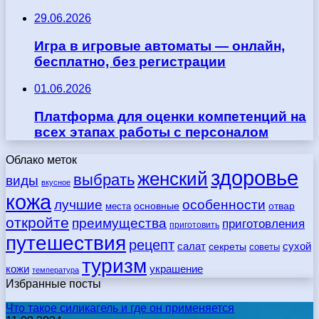
29.06.2026
Игра в игровые автоматы — онлайн,
бесплатно, без регистрации
01.06.2026
Платформа для оценки компетенций на
всех этапах работы с персоналом
Облако меток
здоровье
женский
выбрать
виды
вкусное
кожа
лучшие
особенности
места
основные
отвар
откройте
преимущества
приготовления
приготовить
путешествия
рецепт
сухой
салат
секреты
советы
туризм
кожи
украшение
температура
Избранные посты
Что такое силикагель и где он применяется