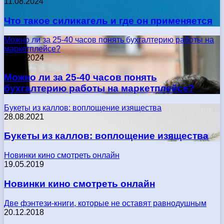
11.08.2024
Что такое силикагель и где он применяется
Можно ли за 25-40 часов понять бухгалтерию работы на
маркетплейсе?
17.05.2024
Можно ли за 25-40 часов понять
бухгалтерию работы на маркетплейсе?
Букеты из каллов: воплощение изящества
28.08.2021
Букеты из каллов: воплощение изящества
Новинки кино смотреть онлайн
19.05.2019
Новинки кино смотреть онлайн
Две фэнтези-книги, которые не оставят равнодушным
20.12.2018