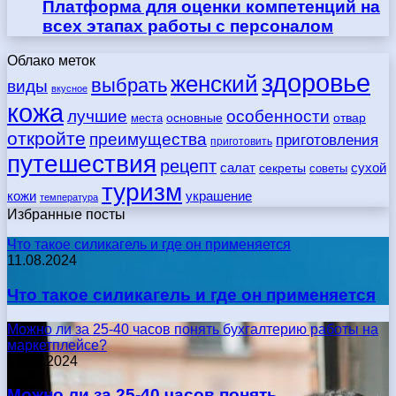
Платформа для оценки компетенций на
всех этапах работы с персоналом
Облако меток
здоровье
женский
выбрать
виды
вкусное
кожа
лучшие
особенности
места
основные
отвар
откройте
преимущества
приготовления
приготовить
путешествия
рецепт
сухой
салат
секреты
советы
туризм
кожи
украшение
температура
Избранные посты
Что такое силикагель и где он применяется
11.08.2024
Что такое силикагель и где он применяется
Можно ли за 25-40 часов понять бухгалтерию работы на
маркетплейсе?
17.05.2024
Можно ли за 25-40 часов понять