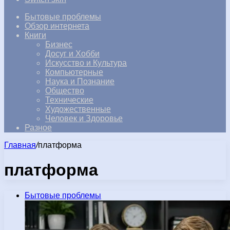
Бытовые проблемы
Обзор интернета
Книги
Бизнес
Досуг и Хобби
Искусство и Культура
Компьютерные
Наука и Познание
Общество
Технические
Художественные
Человек и Здоровье
Разное
Главная
/
платформа
платформа
Бытовые проблемы