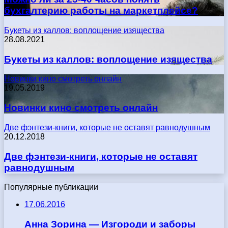
бухгалтерию работы на маркетплейсе?
Букеты из каллов: воплощение изящества
28.08.2021
Букеты из каллов: воплощение изящества
Новинки кино смотреть онлайн
19.05.2019
Новинки кино смотреть онлайн
Две фэнтези-книги, которые не оставят равнодушным
20.12.2018
Две фэнтези-книги, которые не оставят
равнодушным
Популярные публикации
17.06.2016
Анна Зорина — Изгороди и заборы