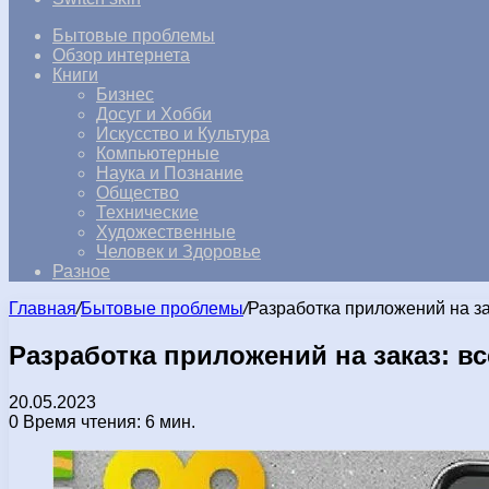
Бытовые проблемы
Обзор интернета
Книги
Бизнес
Досуг и Хобби
Искусство и Культура
Компьютерные
Наука и Познание
Общество
Технические
Художественные
Человек и Здоровье
Разное
Главная
/
Бытовые проблемы
/
Разработка приложений на зак
Разработка приложений на заказ: вс
20.05.2023
0
Время чтения: 6 мин.