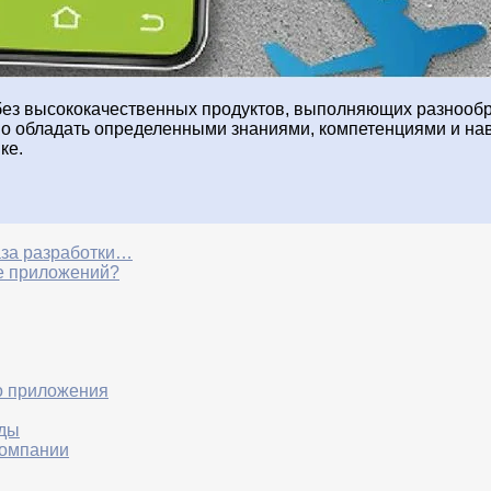
ез высококачественных продуктов, выполняющих разнообр
имо обладать определенными знаниями, компетенциями и на
ке.
аза разработки…
зе приложений?
го приложения
жды
компании