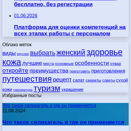
бесплатно, без регистрации
01.06.2026
Платформа для оценки компетенций на
всех этапах работы с персоналом
Облако меток
здоровье
женский
выбрать
виды
вкусное
кожа
лучшие
особенности
места
основные
отвар
откройте
преимущества
приготовления
приготовить
путешествия
рецепт
сухой
салат
секреты
советы
туризм
кожи
украшение
температура
Избранные посты
Что такое силикагель и где он применяется
11.08.2024
Что такое силикагель и где он применяется