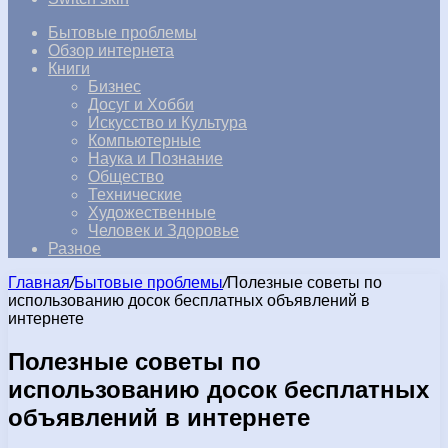
Бытовые проблемы
Обзор интернета
Книги
Бизнес
Досуг и Хобби
Искусство и Культура
Компьютерные
Наука и Познание
Общество
Технические
Художественные
Человек и Здоровье
Разное
Главная
/
Бытовые проблемы
/
Полезные советы по
использованию досок бесплатных объявлений в
интернете
Полезные советы по
использованию досок бесплатных
объявлений в интернете