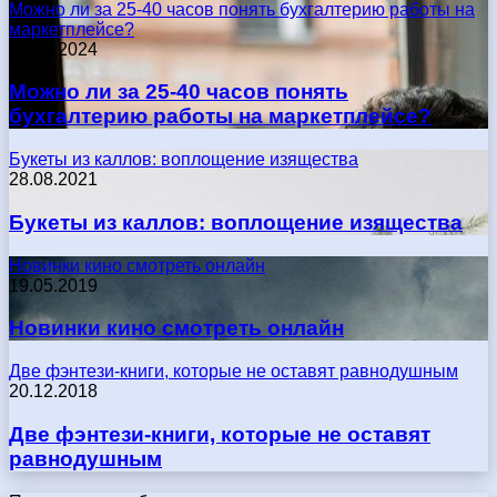
Можно ли за 25-40 часов понять бухгалтерию работы на
маркетплейсе?
17.05.2024
Можно ли за 25-40 часов понять
бухгалтерию работы на маркетплейсе?
Букеты из каллов: воплощение изящества
28.08.2021
Букеты из каллов: воплощение изящества
Новинки кино смотреть онлайн
19.05.2019
Новинки кино смотреть онлайн
Две фэнтези-книги, которые не оставят равнодушным
20.12.2018
Две фэнтези-книги, которые не оставят
равнодушным