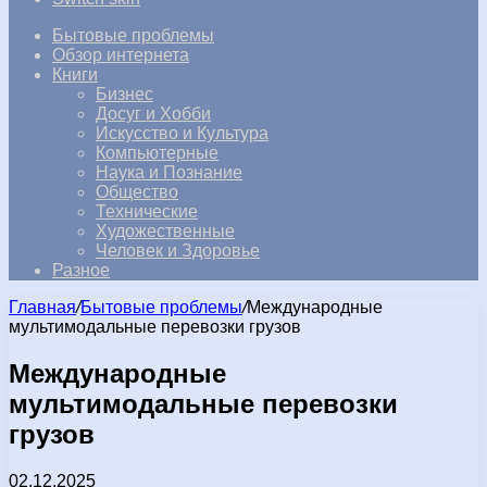
Бытовые проблемы
Обзор интернета
Книги
Бизнес
Досуг и Хобби
Искусство и Культура
Компьютерные
Наука и Познание
Общество
Технические
Художественные
Человек и Здоровье
Разное
Главная
/
Бытовые проблемы
/
Международные
мультимодальные перевозки грузов
Международные
мультимодальные перевозки
грузов
02.12.2025