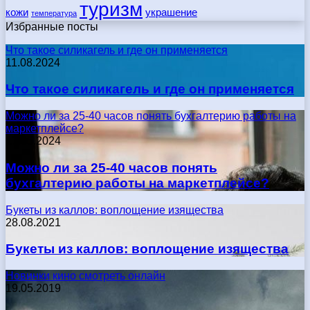
туризм
кожи
украшение
температура
Избранные посты
Что такое силикагель и где он применяется
11.08.2024
Что такое силикагель и где он применяется
Можно ли за 25-40 часов понять бухгалтерию работы на
маркетплейсе?
17.05.2024
Можно ли за 25-40 часов понять
бухгалтерию работы на маркетплейсе?
Букеты из каллов: воплощение изящества
28.08.2021
Букеты из каллов: воплощение изящества
Новинки кино смотреть онлайн
19.05.2019