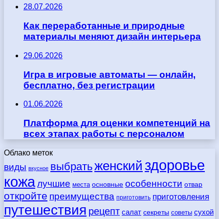
28.07.2026
Как переработанные и природные
материалы меняют дизайн интерьера
29.06.2026
Игра в игровые автоматы — онлайн,
бесплатно, без регистрации
01.06.2026
Платформа для оценки компетенций на
всех этапах работы с персоналом
Облако меток
здоровье
женский
выбрать
виды
вкусное
кожа
лучшие
особенности
места
основные
отвар
откройте
преимущества
приготовления
приготовить
путешествия
рецепт
сухой
салат
секреты
советы