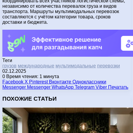
координировать всех участников логистической схемы,
независимо от количества перевалок груза и видов
транспорта. Маршруты мультимодальных перевозок
составляются с учётом категории товара, сроков
доставки и бюджета.
Теги
грузов
международные
мультимодальные
перевозки
02.12.2025
0
Время чтения: 1 минута
Facebook
X
Pinterest
Вконтакте
Одноклассники
Messenger
Messenger
WhatsApp
Telegram
Viber
Печатать
ПОХОЖИЕ СТАТЬИ