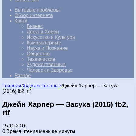
Бытовые проблемы
Обзор интернета
Книги
Бизнес
Досуг и Хобби
Искусство и Культура
Компьютерные
Наука и Познание
Общество
Технические
Художественные
Человек и Здоровье
Разное
Главная
/
Художественные
/
Джейн Харпер — Засуха
(2016) fb2, rtf
Джейн Харпер — Засуха (2016) fb2,
rtf
15.10.2016
0
Время чтения меньше минуты