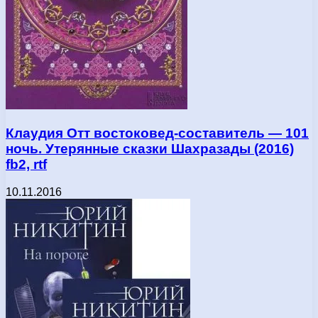
Клаудия Отт востоковед-составитель — 101
ночь. Утерянные сказки Шахразады (2016)
fb2, rtf
10.11.2016