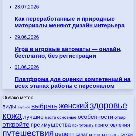
28.07.2026
Как переработанные и природные
материалы меняют дизайн интерьера
29.06.2026
Игра в игровые автоматы — онлайн,
бесплатно, без регистрации
01.06.2026
Платформа для оценки компетенций на
всех этапах работы с персоналом
Облако меток
здоровье
женский
выбрать
виды
вкусное
кожа
лучшие
особенности
места
основные
отвар
откройте
преимущества
приготовления
приготовить
путешествия
рецепт
сухой
салат
секреты
советы