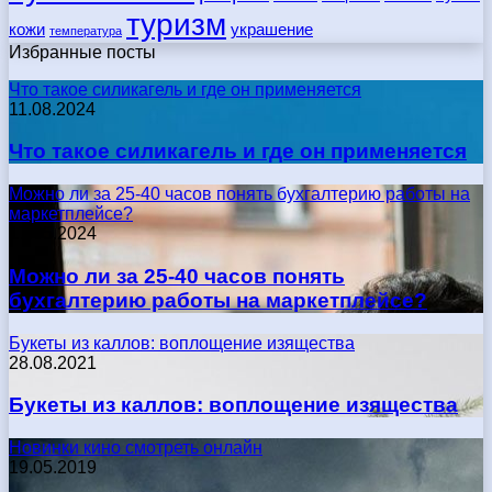
туризм
кожи
украшение
температура
Избранные посты
Что такое силикагель и где он применяется
11.08.2024
Что такое силикагель и где он применяется
Можно ли за 25-40 часов понять бухгалтерию работы на
маркетплейсе?
17.05.2024
Можно ли за 25-40 часов понять
бухгалтерию работы на маркетплейсе?
Букеты из каллов: воплощение изящества
28.08.2021
Букеты из каллов: воплощение изящества
Новинки кино смотреть онлайн
19.05.2019