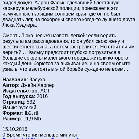
видел дождя. Аарон Фальк, сделавший блестящую
карьеру в мельбурнской полиции, приезжает в эти
измученные палящим солнцем края, где он не был
двадцать лет, на похороны своего когда-то лучшего друга
Люка Хэдлера.
Смерть Люка нельзя назвать легкой: если верить
результатам расследования, то он убил свою жену и
шестилетнего сына, а потом застрелился. Но стоит ли им
верить?… Фальку предстоит глубоко погрузиться в
большие секреты маленького города, жители которого
каждый день борются за выживание, и на своем опыте
узнать, что выстоять в этой борьбе суждено не всем…
Название:
Засуха
Автор:
Джейн Харпер
Издательство:
АСТ
Год выпуска:
2016
Страниц:
532
Язык:
русский
Формат:
fb2, rtf
Размер:
11,9 Mb
15.10.2016
0
Время чтения меньше минуты