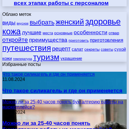
всех этапах работы с персоналом
Облако меток
здоровье
женский
выбрать
виды
вкусное
кожа
лучшие
особенности
места
основные
отвар
откройте
преимущества
приготовления
приготовить
путешествия
рецепт
сухой
салат
секреты
советы
туризм
кожи
украшение
температура
Избранные посты
Что такое силикагель и где он применяется
11.08.2024
Что такое силикагель и где он применяется
Можно ли за 25-40 часов понять бухгалтерию работы на
маркетплейсе?
17.05.2024
Можно ли за 25-40 часов понять