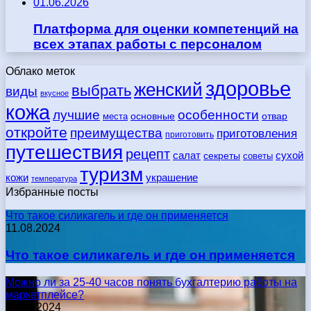
01.06.2026
Платформа для оценки компетенций на
всех этапах работы с персоналом
Облако меток
здоровье
женский
выбрать
виды
вкусное
кожа
лучшие
особенности
места
основные
отвар
откройте
преимущества
приготовления
приготовить
путешествия
рецепт
сухой
салат
секреты
советы
туризм
кожи
украшение
температура
Избранные посты
Что такое силикагель и где он применяется
11.08.2024
Что такое силикагель и где он применяется
Можно ли за 25-40 часов понять бухгалтерию работы на
маркетплейсе?
17.05.2024