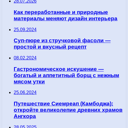
28.07.2026
Как переработанные и природные
материалы меняют дизайн интерьера
25.09.2024
Суп-пюре из стручковой фасоли —
простой и вкусный рецепт
08.02.2024
Гастрономическое искушение —
богатый и аппетитный борщ с нежным
мясом утки
25.06.2024
Путешествие Сиемреап (Камбоджа):
откройте великолепие древних храмов
Ангкора
28.05.2025