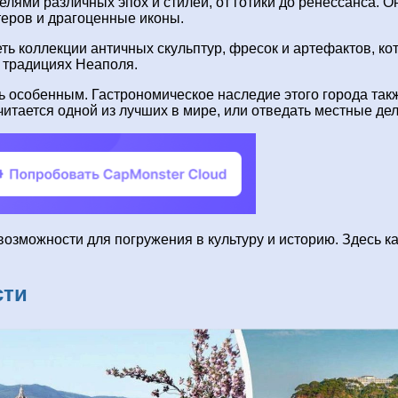
ями различных эпох и стилей, от готики до ренессанса. О
теров и драгоценные иконы.
ть коллекции античных скульптур, фресок и артефактов, к
х традициях Неаполя.
ль особенным. Гастрономическое наследие этого города та
итается одной из лучших в мире, или отведать местные де
озможности для погружения в культуру и историю. Здесь ка
сти