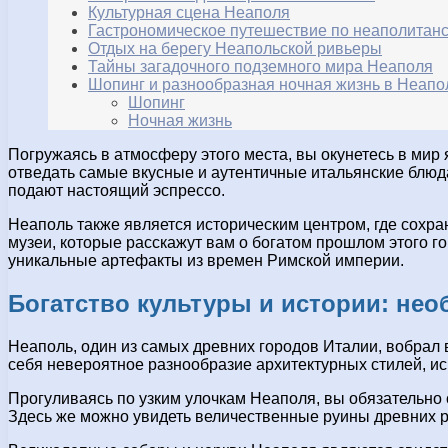
Культурная сцена Неаполя
Гастрономическое путешествие по неаполитанс
Отдых на берегу Неапольской ривьеры
Тайны загадочного подземного мира Неаполя
Шопинг и разнообразная ночная жизнь в Неапо
Шопинг
Ночная жизнь
Погружаясь в атмосферу этого места, вы окунетесь в мир 
отведать самые вкусные и аутентичные итальянские блюда
подают настоящий эспрессо.
Неаполь также является историческим центром, где сохра
музеи, которые расскажут вам о богатом прошлом этого г
уникальные артефакты из времен Римской империи.
Богатство культуры и истории: не
Неаполь, один из самых древних городов Италии, вобрал 
себя невероятное разнообразие архитектурных стилей, ис
Прогуливаясь по узким улочкам Неаполя, вы обязательно 
Здесь же можно увидеть величественные руины древних ри