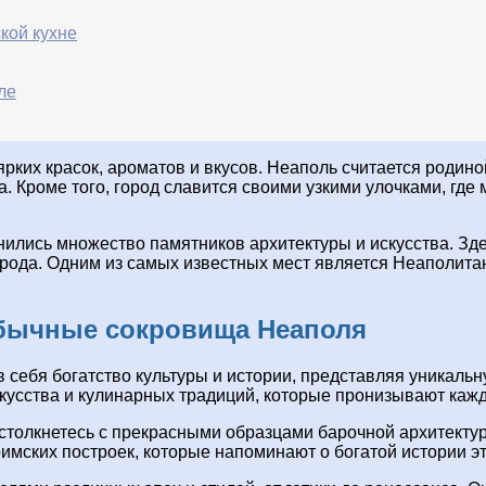
кой кухне
ле
ярких красок, ароматов и вкусов. Неаполь считается родин
. Кроме того, город славится своими узкими улочками, где
нились множество памятников архитектуры и искусства. Зд
орода. Одним из самых известных мест является Неаполита
обычные сокровища Неаполя
в себя богатство культуры и истории, представляя уникаль
кусства и кулинарных традиций, которые пронизывают кажды
столкнетесь с прекрасными образцами барочной архитектур
мских построек, которые напоминают о богатой истории эт