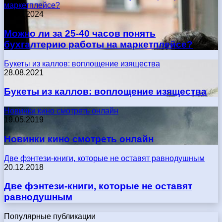
маркетплейсе?
17.05.2024
Можно ли за 25-40 часов понять
бухгалтерию работы на маркетплейсе?
Букеты из каллов: воплощение изящества
28.08.2021
Букеты из каллов: воплощение изящества
Новинки кино смотреть онлайн
19.05.2019
Новинки кино смотреть онлайн
Две фэнтези-книги, которые не оставят равнодушным
20.12.2018
Две фэнтези-книги, которые не оставят
равнодушным
Популярные публикации