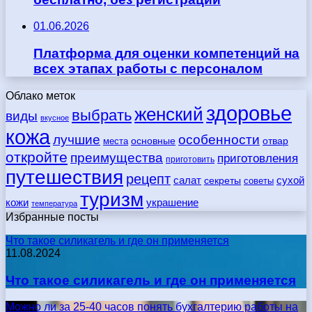
01.06.2026
Платформа для оценки компетенций на
всех этапах работы с персоналом
Облако меток
здоровье
женский
выбрать
виды
вкусное
кожа
лучшие
особенности
места
основные
отвар
откройте
преимущества
приготовления
приготовить
путешествия
рецепт
сухой
салат
секреты
советы
туризм
кожи
украшение
температура
Избранные посты
Что такое силикагель и где он применяется
11.08.2024
Что такое силикагель и где он применяется
Можно ли за 25-40 часов понять бухгалтерию работы на