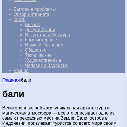
Бытовые проблемы
Обзор интернета
Книги
Бизнес
Досуг и Хобби
Искусство и Культура
Компьютерные
Наука и Познание
Общество
Технические
Художественные
Человек и Здоровье
Разное
Главная
/
бали
бали
Великолепные пейзажи, уникальная архитектура и
магическая атмосфера — все это описывает одно из
самых прекрасных мест на Земле. Бали, остров в
Индонезии, привлекает туристов со всего мира своим