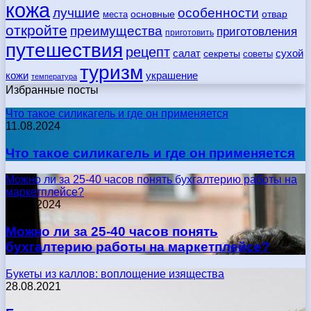
кожа
лучшие
особенности
места
основные
отвар
откройте
преимущества
приготовления
приготовить
путешествия
рецепт
сухой
салат
секреты
советы
туризм
кожи
украшение
температура
Избранные посты
Что такое силикагель и где он применяется
11.08.2024
Что такое силикагель и где он применяется
Можно ли за 25-40 часов понять бухгалтерию работы на
маркетплейсе?
17.05.2024
Можно ли за 25-40 часов понять
бухгалтерию работы на маркетплейсе?
Букеты из каллов: воплощение изящества
28.08.2021