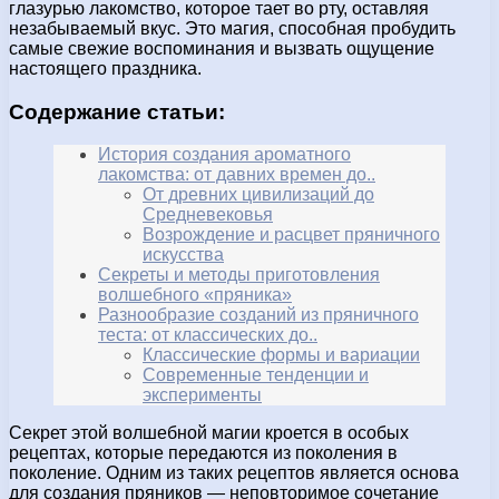
глазурью лакомство, которое тает во рту, оставляя
незабываемый вкус. Это магия, способная пробудить
самые свежие воспоминания и вызвать ощущение
настоящего праздника.
Содержание статьи:
История создания ароматного
лакомства: от давних времен до..
От древних цивилизаций до
Средневековья
Возрождение и расцвет пряничного
искусства
Секреты и методы приготовления
волшебного «пряника»
Разнообразие созданий из пряничного
теста: от классических до..
Классические формы и вариации
Современные тенденции и
эксперименты
Секрет этой волшебной магии кроется в особых
рецептах, которые передаются из поколения в
поколение. Одним из таких рецептов является основа
для создания пряников — неповторимое сочетание