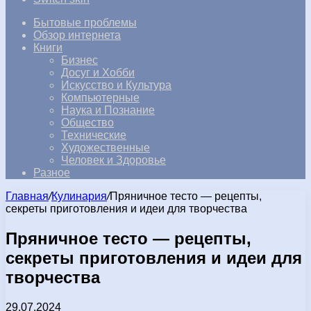
Бытовые проблемы
Обзор интернета
Книги
Бизнес
Досуг и Хобби
Искусство и Культура
Компьютерные
Наука и Познание
Общество
Технические
Художественные
Человек и Здоровье
Разное
Главная
/
Кулинария
/
Пряничное тесто — рецепты,
секреты приготовления и идеи для творчества
Пряничное тесто — рецепты,
секреты приготовления и идеи для
творчества
29.07.2024