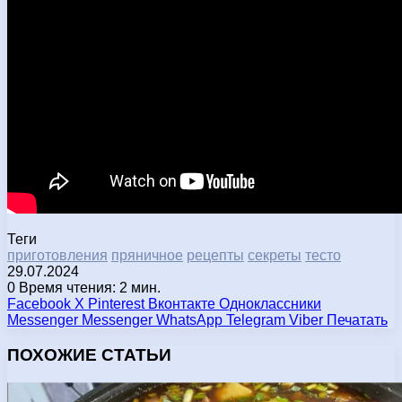
Теги
приготовления
пряничное
рецепты
секреты
тесто
29.07.2024
0
Время чтения: 2 мин.
Facebook
X
Pinterest
Вконтакте
Одноклассники
Messenger
Messenger
WhatsApp
Telegram
Viber
Печатать
ПОХОЖИЕ СТАТЬИ