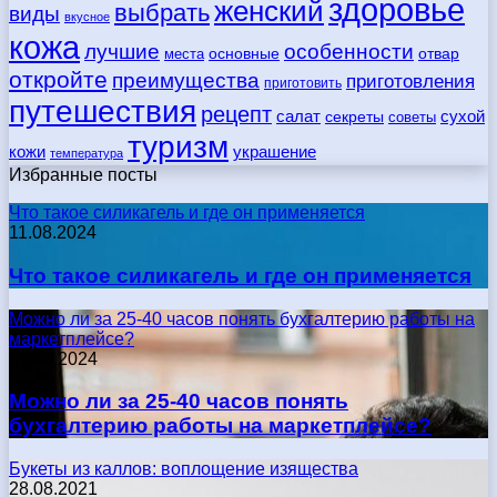
здоровье
женский
выбрать
виды
вкусное
кожа
лучшие
особенности
места
основные
отвар
откройте
преимущества
приготовления
приготовить
путешествия
рецепт
сухой
салат
секреты
советы
туризм
кожи
украшение
температура
Избранные посты
Что такое силикагель и где он применяется
11.08.2024
Что такое силикагель и где он применяется
Можно ли за 25-40 часов понять бухгалтерию работы на
маркетплейсе?
17.05.2024
Можно ли за 25-40 часов понять
бухгалтерию работы на маркетплейсе?
Букеты из каллов: воплощение изящества
28.08.2021