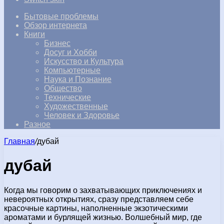
Бытовые проблемы
Обзор интернета
Книги
Бизнес
Досуг и Хобби
Искусство и Культура
Компьютерные
Наука и Познание
Общество
Технические
Художественные
Человек и Здоровье
Разное
Главная
/
дубай
дубай
Когда мы говорим о захватывающих приключениях и
невероятных открытиях, сразу представляем себе
красочные картины, наполненные экзотическими
ароматами и бурлящей жизнью. Волшебный мир, где