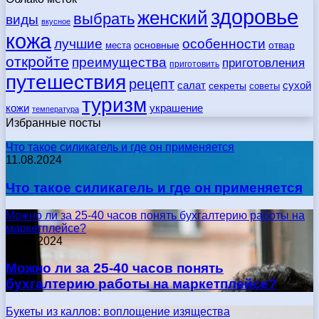
здоровье
женский
выбрать
виды
вкусное
кожа
лучшие
особенности
места
основные
отвар
откройте
преимущества
приготовления
приготовить
путешествия
рецепт
сухой
салат
секреты
советы
туризм
кожи
украшение
температура
Избранные посты
Что такое силикагель и где он применяется
11.08.2024
Что такое силикагель и где он применяется
Можно ли за 25-40 часов понять бухгалтерию работы на
маркетплейсе?
17.05.2024
Можно ли за 25-40 часов понять
бухгалтерию работы на маркетплейсе?
Букеты из каллов: воплощение изящества