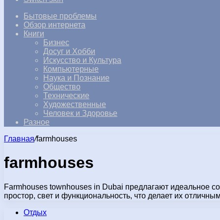
Бытовые проблемы
Обзор интернета
Книги
Бизнес
Досуг и Хобби
Искусство и Культура
Компьютерные
Наука и Познание
Общество
Технические
Художественные
Человек и Здоровье
Разное
Главная
/
farmhouses
farmhouses
Farmhouses townhouses in Dubai предлагают идеальное со
простор, свет и функциональность, что делает их отлич
Отдых