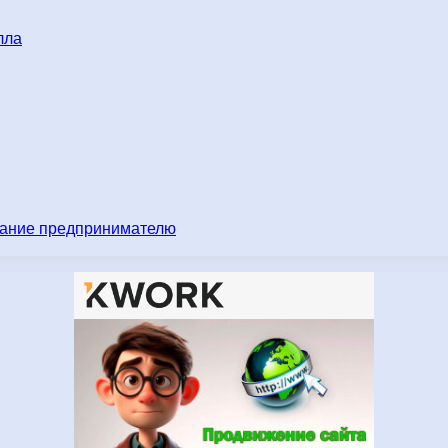
лла
имание предпринимателю