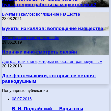
бухгалтерию работы на маркетплейсе?
Букеты из каллов: воплощение изящества
28.08.2021
Букеты из каллов: воплощение изящества
Новинки кино смотреть онлайн
19.05.2019
Новинки кино смотреть онлайн
Две фэнтези-книги, которые не оставят равнодушным
20.12.2018
Две фэнтези-книги, которые не оставят
равнодушным
Популярные публикации
08.07.2016
В. Н. Подгайский — Варикоз и