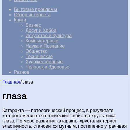
Бытовые проблемы
Обзор интернета
Книги
Бизнес
Досуг и Хобби
Искусство и Культура
Компьютерные
Наука и Познание
Общество
Технические
Художественные
Человек и Здоровье
Разное
Главная
/
глаза
глаза
Катаракта — патологический процесс, в результате
которого меняются оптические свойства хрусталика
глаза. По мере развития катаракты хрусталик теряет
эластичность, становится мутным, постепенно утрачивая