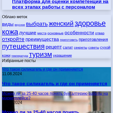
Платформа для оценки компетенций на
всех этапах работы с персоналом
Облако меток
здоровье
женский
выбрать
виды
вкусное
кожа
лучшие
особенности
места
основные
отвар
откройте
преимущества
приготовления
приготовить
путешествия
рецепт
сухой
салат
секреты
советы
туризм
кожи
украшение
температура
Избранные посты
Что такое силикагель и где он применяется
11.08.2024
Что такое силикагель и где он применяется
Можно ли за 25-40 часов понять бухгалтерию работы на
маркетплейсе?
17.05.2024
Можно ли за 25-40 часов понять