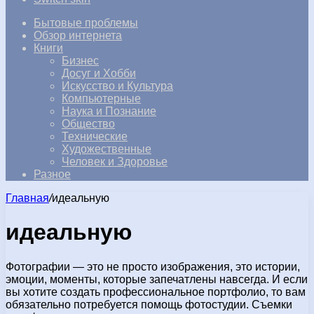
Бытовые проблемы
Обзор интернета
Книги
Бизнес
Досуг и Хобби
Искусство и Культура
Компьютерные
Наука и Познание
Общество
Технические
Художественные
Человек и Здоровье
Разное
Главная
/
идеальную
идеальную
Фотографии — это не просто изображения, это истории,
эмоции, моменты, которые запечатлены навсегда. И если
вы хотите создать профессиональное портфолио, то вам
обязательно потребуется помощь фотостудии. Съемки