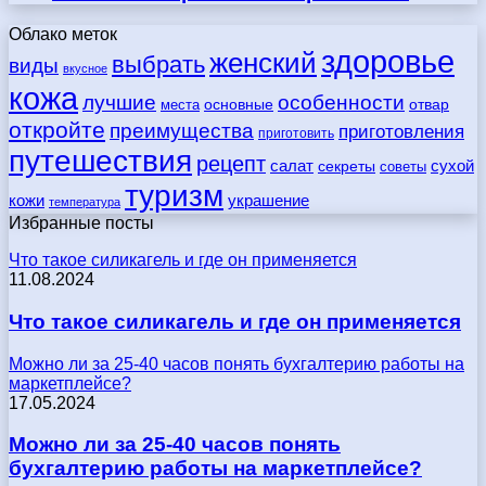
Облако меток
здоровье
женский
выбрать
виды
вкусное
кожа
лучшие
особенности
места
основные
отвар
откройте
преимущества
приготовления
приготовить
путешествия
рецепт
сухой
салат
секреты
советы
туризм
кожи
украшение
температура
Избранные посты
Что такое силикагель и где он применяется
11.08.2024
Что такое силикагель и где он применяется
Можно ли за 25-40 часов понять бухгалтерию работы на
маркетплейсе?
17.05.2024
Можно ли за 25-40 часов понять
бухгалтерию работы на маркетплейсе?