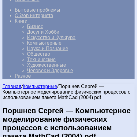
Бытовые проблемы
Обзор интернета
Книги
Бизнес
Досуг и Хобби
Искусство и Культура
Компьютерные
Наука и Познание
Общество
Технические
Художественные
Человек и Здоровье
Разное
Главная
/
Компьютерные
/
Поршнев Сергей —
Компьютерное моделирование физических процессов с
использованием пакета MathCad (2004) pdf
Поршнев Сергей — Компьютерное
моделирование физических
процессов с использованием
пакета MathCad (2004) pdf