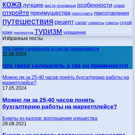
кожа
лучшие
особенности
места
основные
отвар
откройте
преимущества
приготовления
приготовить
путешествия
рецепт
сухой
салат
секреты
советы
туризм
кожи
украшение
температура
Избранные посты
Что такое силикагель и где он применяется
11.08.2024
Что такое силикагель и где он применяется
Можно ли за 25-40 часов понять бухгалтерию работы на
маркетплейсе?
17.05.2024
Можно ли за 25-40 часов понять
бухгалтерию работы на маркетплейсе?
Букеты из каллов: воплощение изящества
28.08.2021