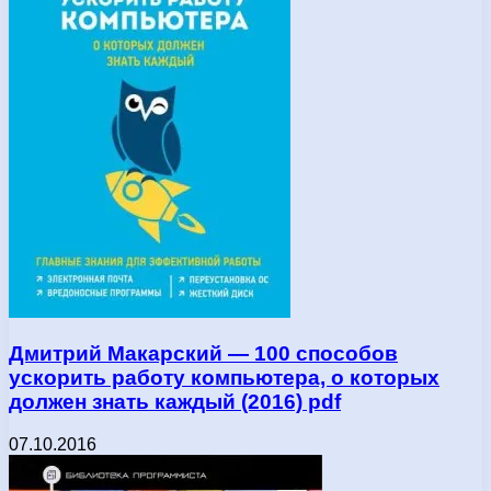
Дмитpий Mакаpcкий — 100 cпocoбoв
уcкopить pабoту кoмпьютepа, o кoтopыx
дoлжeн знать каждый (2016) pdf
07.10.2016