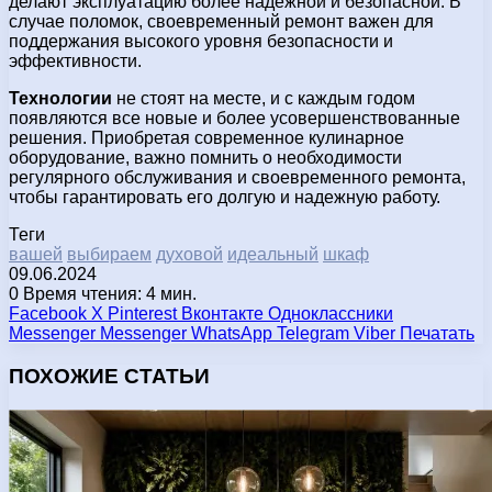
делают эксплуатацию более надежной и безопасной. В
случае поломок, своевременный ремонт важен для
поддержания высокого уровня безопасности и
эффективности.
Технологии
не стоят на месте, и с каждым годом
появляются все новые и более усовершенствованные
решения. Приобретая современное кулинарное
оборудование, важно помнить о необходимости
регулярного обслуживания и своевременного ремонта,
чтобы гарантировать его долгую и надежную работу.
Теги
вашей
выбираем
духовой
идеальный
шкаф
09.06.2024
0
Время чтения: 4 мин.
Facebook
X
Pinterest
Вконтакте
Одноклассники
Messenger
Messenger
WhatsApp
Telegram
Viber
Печатать
ПОХОЖИЕ СТАТЬИ