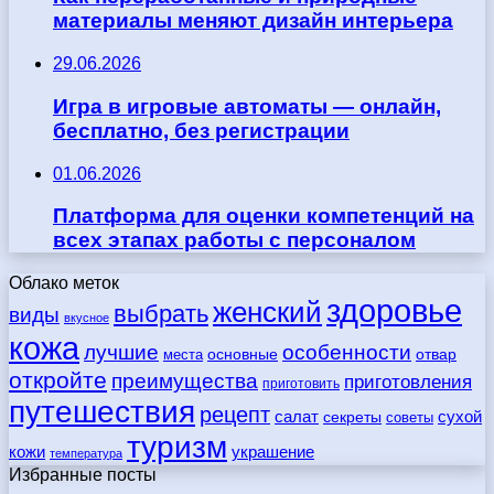
материалы меняют дизайн интерьера
29.06.2026
Игра в игровые автоматы — онлайн,
бесплатно, без регистрации
01.06.2026
Платформа для оценки компетенций на
всех этапах работы с персоналом
Облако меток
здоровье
женский
выбрать
виды
вкусное
кожа
лучшие
особенности
места
основные
отвар
откройте
преимущества
приготовления
приготовить
путешествия
рецепт
сухой
салат
секреты
советы
туризм
кожи
украшение
температура
Избранные посты