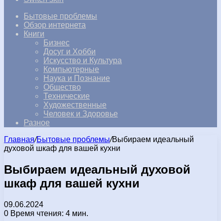
Бытовые проблемы
Обзор интернета
Книги
Бизнес
Досуг и Хобби
Искусство и Культура
Компьютерные
Наука и Познание
Общество
Технические
Художественные
Человек и Здоровье
Разное
Главная
/
Бытовые проблемы
/
Выбираем идеальный
духовой шкаф для вашей кухни
Выбираем идеальный духовой
шкаф для вашей кухни
09.06.2024
0
Время чтения: 4 мин.