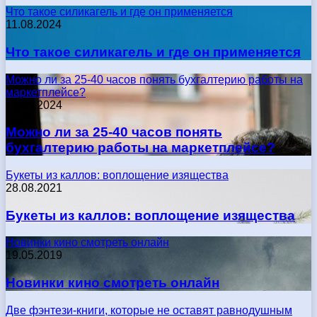
Что такое силикагель и где он применяется
11.08.2024
Что такое силикагель и где он применяется
Можно ли за 25-40 часов понять бухгалтерию работы на
маркетплейсе?
17.05.2024
Можно ли за 25-40 часов понять
бухгалтерию работы на маркетплейсе?
Букеты из каллов: воплощение изящества
28.08.2021
Букеты из каллов: воплощение изящества
Новинки кино смотреть онлайн
19.05.2019
Новинки кино смотреть онлайн
Две фэнтези-книги, которые не оставят равнодушным