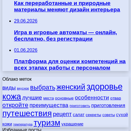
Как переработанные и природные
материалы меняют дизайн интерьера
29.06.2026
Игра в игровые автоматы — онлайн,
бесплатно, без регистрации
01.06.2026
Платформа для оценки компетенций на
всех этапах работы с персоналом
Облако меток
здоровье
женский
выбрать
виды
вкусное
кожа
лучшие
особенности
места
основные
отвар
откройте
преимущества
приготовления
приготовить
путешествия
рецепт
сухой
салат
секреты
советы
туризм
кожи
украшение
температура
Избранные посты