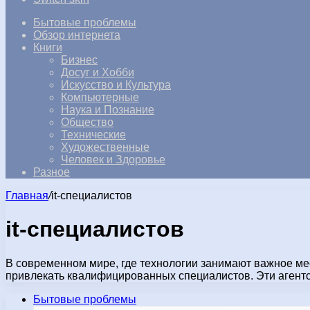
Бытовые проблемы
Обзор интернета
Книги
Бизнес
Досуг и Хобби
Искусство и Культура
Компьютерные
Наука и Познание
Общество
Технические
Художественные
Человек и Здоровье
Разное
Главная
/
it-специалистов
it-специалистов
В современном мире, где технологии занимают важное мес
привлекать квалифицированных специалистов. Эти агент
Бытовые проблемы