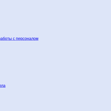
работы с персоналом
лла