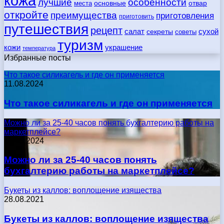
кожа
лучшие
особенности
места
основные
отвар
откройте
преимущества
приготовления
приготовить
путешествия
рецепт
сухой
салат
секреты
советы
туризм
кожи
украшение
температура
Избранные посты
Что такое силикагель и где он применяется
11.08.2024
Что такое силикагель и где он применяется
Можно ли за 25-40 часов понять бухгалтерию работы на
маркетплейсе?
17.05.2024
Можно ли за 25-40 часов понять
бухгалтерию работы на маркетплейсе?
Букеты из каллов: воплощение изящества
28.08.2021
Букеты из каллов: воплощение изящества