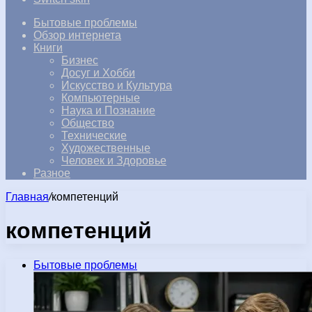
Бытовые проблемы
Обзор интернета
Книги
Бизнес
Досуг и Хобби
Искусство и Культура
Компьютерные
Наука и Познание
Общество
Технические
Художественные
Человек и Здоровье
Разное
Главная
/
компетенций
компетенций
Бытовые проблемы