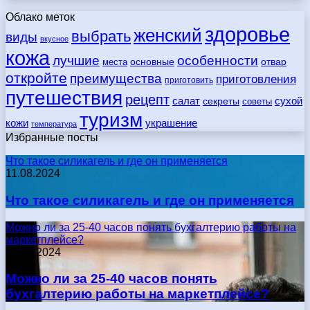
Облако меток
здоровье
женский
выбрать
виды
вкусное
кожа
лучшие
особенности
места
основные
отвар
откройте
преимущества
приготовления
приготовить
путешествия
рецепт
сухой
салат
секреты
советы
туризм
кожи
украшение
температура
Избранные посты
Что такое силикагель и где он применяется
11.08.2024
Что такое силикагель и где он применяется
Можно ли за 25-40 часов понять бухгалтерию работы на
маркетплейсе?
17.05.2024
Можно ли за 25-40 часов понять
бухгалтерию работы на маркетплейсе?