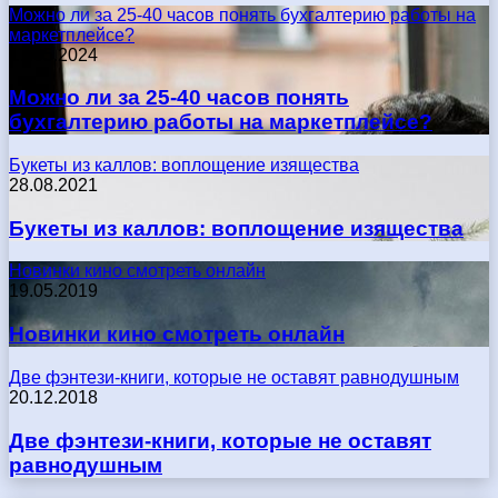
Можно ли за 25-40 часов понять бухгалтерию работы на
маркетплейсе?
17.05.2024
Можно ли за 25-40 часов понять
бухгалтерию работы на маркетплейсе?
Букеты из каллов: воплощение изящества
28.08.2021
Букеты из каллов: воплощение изящества
Новинки кино смотреть онлайн
19.05.2019
Новинки кино смотреть онлайн
Две фэнтези-книги, которые не оставят равнодушным
20.12.2018
Две фэнтези-книги, которые не оставят
равнодушным