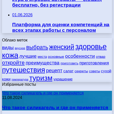
бесплатно, без регистрации
01.06.2026
Платформа для оценки компетенций на
всех этапах работы с персоналом
Облако меток
здоровье
женский
выбрать
виды
вкусное
кожа
лучшие
особенности
места
основные
отвар
откройте
преимущества
приготовления
приготовить
путешествия
рецепт
сухой
салат
секреты
советы
туризм
кожи
украшение
температура
Избранные посты
Что такое силикагель и где он применяется
11.08.2024
Что такое силикагель и где он применяется