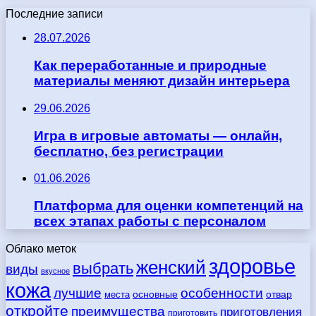
Последние записи
28.07.2026
Как переработанные и природные
материалы меняют дизайн интерьера
29.06.2026
Игра в игровые автоматы — онлайн,
бесплатно, без регистрации
01.06.2026
Платформа для оценки компетенций на
всех этапах работы с персоналом
Облако меток
здоровье
женский
выбрать
виды
вкусное
кожа
лучшие
особенности
места
основные
отвар
откройте
преимущества
приготовления
приготовить