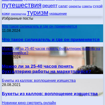
путешествия
рецепт
сухой
салат
секреты
советы
туризм
кожи
украшение
температура
Избранные посты
Что такое силикагель и где он применяется
11.08.2024
Что такое силикагель и где он применяется
Можно ли за 25-40 часов понять бухгалтерию работы на
маркетплейсе?
17.05.2024
Можно ли за 25-40 часов понять
бухгалтерию работы на маркетплейсе?
Букеты из каллов: воплощение изящества
28.08.2021
Букеты из каллов: воплощение изящества
Новинки кино смотреть онлайн