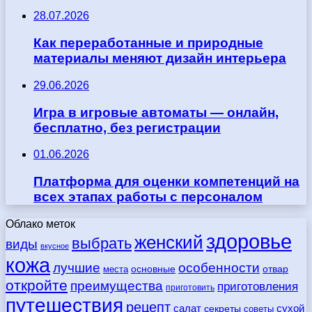
28.07.2026
Как переработанные и природные
материалы меняют дизайн интерьера
29.06.2026
Игра в игровые автоматы — онлайн,
бесплатно, без регистрации
01.06.2026
Платформа для оценки компетенций на
всех этапах работы с персоналом
Облако меток
здоровье
женский
выбрать
виды
вкусное
кожа
лучшие
особенности
места
основные
отвар
откройте
преимущества
приготовления
приготовить
путешествия
рецепт
сухой
салат
секреты
советы