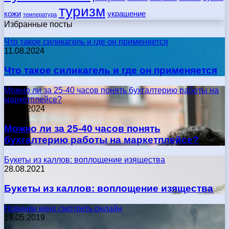
туризм
кожи
украшение
температура
Избранные посты
Что такое силикагель и где он применяется
11.08.2024
Что такое силикагель и где он применяется
Можно ли за 25-40 часов понять бухгалтерию работы на
маркетплейсе?
17.05.2024
Можно ли за 25-40 часов понять
бухгалтерию работы на маркетплейсе?
Букеты из каллов: воплощение изящества
28.08.2021
Букеты из каллов: воплощение изящества
Новинки кино смотреть онлайн
19.05.2019