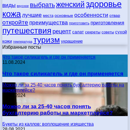
здоровье
женский
выбрать
виды
вкусное
кожа
лучшие
особенности
места
основные
отвар
откройте
преимущества
приготовления
приготовить
путешествия
рецепт
сухой
салат
секреты
советы
туризм
кожи
украшение
температура
Избранные посты
Что такое силикагель и где он применяется
11.08.2024
Что такое силикагель и где он применяется
Можно ли за 25-40 часов понять бухгалтерию работы на
маркетплейсе?
17.05.2024
Можно ли за 25-40 часов понять
бухгалтерию работы на маркетплейсе?
Букеты из каллов: воплощение изящества
28.08.2021