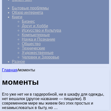
Бытовые проблемы
Обзор интернета
Книги
Бизнес
Досуг и Хобби
Искусство и Культура
Компьютерные
Наука и Познание
Общество
Технические
Художественные
Человек и Здоровье
Разное
Главная
/
моменты
моменты
Его уже нет ни в гардеробной, ни в шкафу для одежды,
нет вешалок (другое название — пищалки). В
современном мире мы живем без этих простых и
незамысловатых в быту, но …