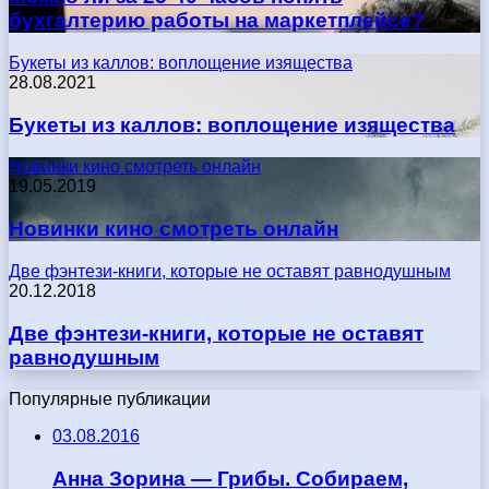
бухгалтерию работы на маркетплейсе?
Букеты из каллов: воплощение изящества
28.08.2021
Букеты из каллов: воплощение изящества
Новинки кино смотреть онлайн
19.05.2019
Новинки кино смотреть онлайн
Две фэнтези-книги, которые не оставят равнодушным
20.12.2018
Две фэнтези-книги, которые не оставят
равнодушным
Популярные публикации
03.08.2016
Анна Зорина — Грибы. Собираем,