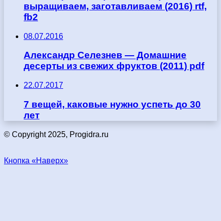
выращиваем, заготавливаем (2016) rtf,
fb2
08.07.2016
Александр Селезнев — Домашние
десерты из свежих фруктов (2011) pdf
22.07.2017
7 вещей, каковые нужно успеть до 30
лет
© Copyright 2025, Progidra.ru
Кнопка «Наверх»