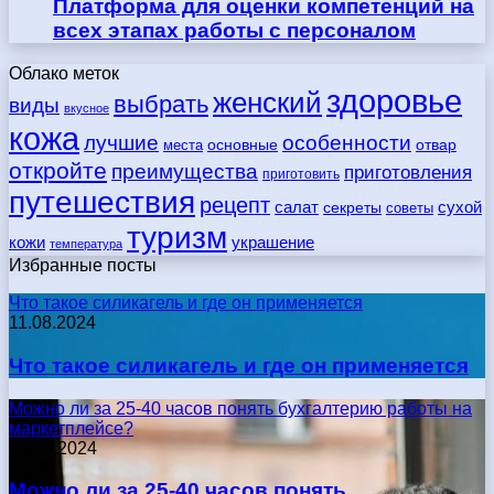
Платформа для оценки компетенций на
всех этапах работы с персоналом
Облако меток
здоровье
женский
выбрать
виды
вкусное
кожа
лучшие
особенности
места
основные
отвар
откройте
преимущества
приготовления
приготовить
путешествия
рецепт
сухой
салат
секреты
советы
туризм
кожи
украшение
температура
Избранные посты
Что такое силикагель и где он применяется
11.08.2024
Что такое силикагель и где он применяется
Можно ли за 25-40 часов понять бухгалтерию работы на
маркетплейсе?
17.05.2024
Можно ли за 25-40 часов понять