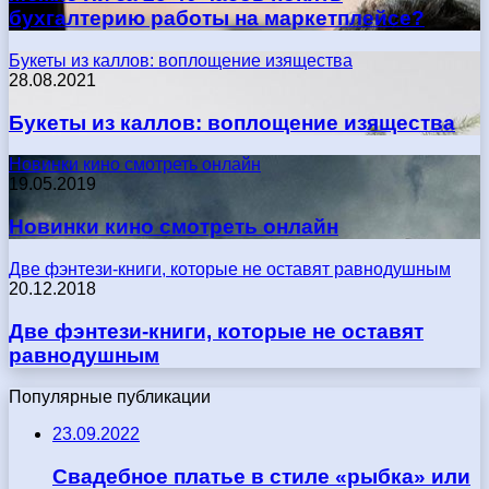
бухгалтерию работы на маркетплейсе?
Букеты из каллов: воплощение изящества
28.08.2021
Букеты из каллов: воплощение изящества
Новинки кино смотреть онлайн
19.05.2019
Новинки кино смотреть онлайн
Две фэнтези-книги, которые не оставят равнодушным
20.12.2018
Две фэнтези-книги, которые не оставят
равнодушным
Популярные публикации
23.09.2022
Свадебное платье в стиле «рыбка» или