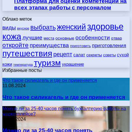
Платформа для оценки компетенций на
всех этапах работы с персоналом
Облако меток
здоровье
женский
выбрать
виды
вкусное
кожа
лучшие
особенности
места
основные
отвар
откройте
преимущества
приготовления
приготовить
путешествия
рецепт
сухой
салат
секреты
советы
туризм
кожи
украшение
температура
Избранные посты
Что такое силикагель и где он применяется
11.08.2024
Что такое силикагель и где он применяется
Можно ли за 25-40 часов понять бухгалтерию работы на
маркетплейсе?
17.05.2024
Можно ли за 25-40 часов понять