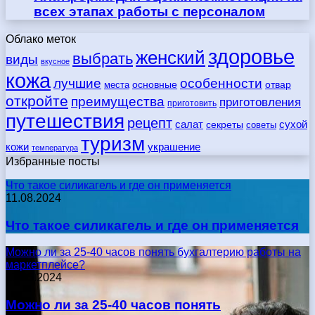
всех этапах работы с персоналом
Облако меток
здоровье
женский
выбрать
виды
вкусное
кожа
лучшие
особенности
места
основные
отвар
откройте
преимущества
приготовления
приготовить
путешествия
рецепт
сухой
салат
секреты
советы
туризм
кожи
украшение
температура
Избранные посты
Что такое силикагель и где он применяется
11.08.2024
Что такое силикагель и где он применяется
Можно ли за 25-40 часов понять бухгалтерию работы на
маркетплейсе?
17.05.2024
Можно ли за 25-40 часов понять