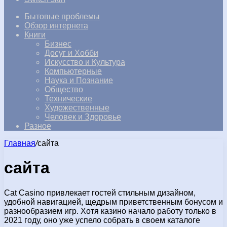
Бытовые проблемы
Обзор интернета
Книги
Бизнес
Досуг и Хобби
Искусство и Культура
Компьютерные
Наука и Познание
Общество
Технические
Художественные
Человек и Здоровье
Разное
Главная
/
сайта
сайта
Cat Casino привлекает гостей стильным дизайном,
удобной навигацией, щедрым приветственным бонусом и
разнообразием игр. Хотя казино начало работу только в
2021 году, оно уже успело собрать в своем каталоге