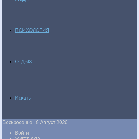
ПСИХОЛОГИЯ
ОТДЫХ
Искать
Воскресенье , 9 Август 2026
Войти
Switch skin