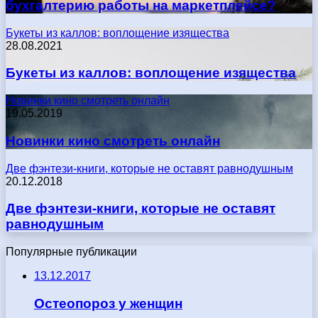
бухгалтерию работы на маркетплейсе?
Букеты из каллов: воплощение изящества
28.08.2021
Букеты из каллов: воплощение изящества
Новинки кино смотреть онлайн
19.05.2019
Новинки кино смотреть онлайн
Две фэнтези-книги, которые не оставят равнодушным
20.12.2018
Две фэнтези-книги, которые не оставят
равнодушным
Популярные публикации
13.12.2017
Остеопороз у женщин