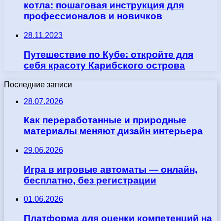
котла: пошаговая инструкция для
профессионалов и новичков
28.11.2023
Путешествие по Кубе: откройте для
себя красоту Карибского острова
Последние записи
28.07.2026
Как переработанные и природные
материалы меняют дизайн интерьера
29.06.2026
Игра в игровые автоматы — онлайн,
бесплатно, без регистрации
01.06.2026
Платформа для оценки компетенций на