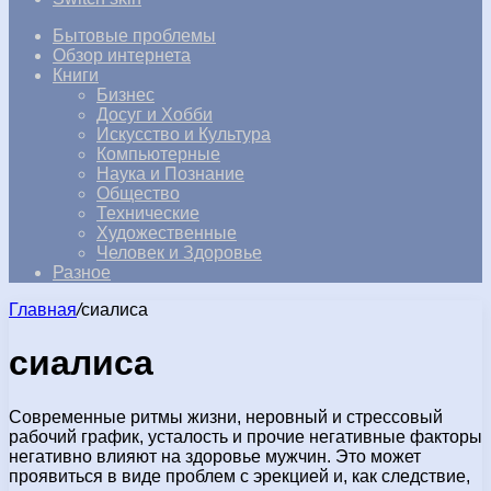
Бытовые проблемы
Обзор интернета
Книги
Бизнес
Досуг и Хобби
Искусство и Культура
Компьютерные
Наука и Познание
Общество
Технические
Художественные
Человек и Здоровье
Разное
Главная
/
сиалиса
сиалиса
Современные ритмы жизни, неровный и стрессовый
рабочий график, усталость и прочие негативные факторы
негативно влияют на здоровье мужчин. Это может
проявиться в виде проблем с эрекцией и, как следствие,