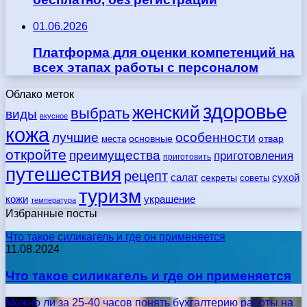
01.06.2026
Платформа для оценки компетенций на
всех этапах работы с персоналом
Облако меток
здоровье
женский
выбрать
виды
вкусное
кожа
лучшие
особенности
места
основные
отвар
откройте
преимущества
приготовления
приготовить
путешествия
рецепт
сухой
салат
секреты
советы
туризм
кожи
украшение
температура
Избранные посты
Что такое силикагель и где он применяется
11.08.2024
Что такое силикагель и где он применяется
Можно ли за 25-40 часов понять бухгалтерию работы на