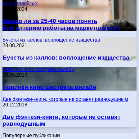
маркетплейсе?
17.05.2024
Можно ли за 25-40 часов понять
бухгалтерию работы на маркетплейсе?
Букеты из каллов: воплощение изящества
28.08.2021
Букеты из каллов: воплощение изящества
Новинки кино смотреть онлайн
19.05.2019
Новинки кино смотреть онлайн
Две фэнтези-книги, которые не оставят равнодушным
20.12.2018
Две фэнтези-книги, которые не оставят
равнодушным
Популярные публикации