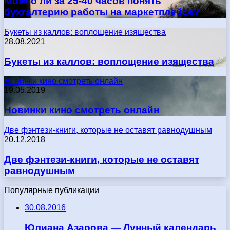
Можно ли за 25-40 часов понять
бухгалтерию работы на маркетплейсе?
Букеты из каллов: воплощение изящества
28.08.2021
Букеты из каллов: воплощение изящества
Новинки кино смотреть онлайн
19.05.2019
Новинки кино смотреть онлайн
Две фэнтези-книги, которые не оставят равнодушным
20.12.2018
Две фэнтези-книги, которые не оставят
равнодушным
Популярные публикации
30.08.2016
Юлиана Азарова — Лунный календарь