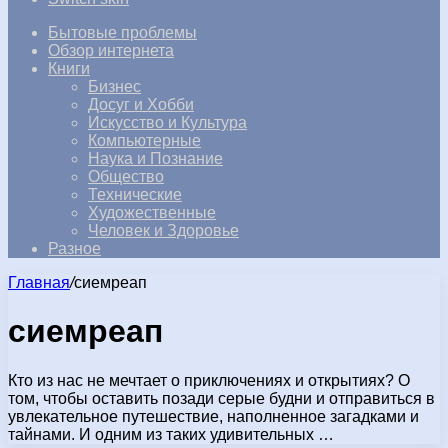
Бытовые проблемы
Обзор интернета
Книги
Бизнес
Досуг и Хобби
Искусство и Культура
Компьютерные
Наука и Познание
Общество
Технические
Художественные
Человек и Здоровье
Разное
Главная
/
сиемреап
сиемреап
Кто из нас не мечтает о приключениях и открытиях? О
том, чтобы оставить позади серые будни и отправиться в
увлекательное путешествие, наполненное загадками и
тайнами. И одним из таких удивительных …