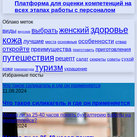
Платформа для оценки компетенций на
всех этапах работы с персоналом
Облако меток
здоровье
женский
выбрать
виды
вкусное
кожа
лучшие
особенности
места
основные
отвар
откройте
преимущества
приготовления
приготовить
путешествия
рецепт
сухой
салат
секреты
советы
туризм
кожи
украшение
температура
Избранные посты
Что такое силикагель и где он применяется
11.08.2024
Что такое силикагель и где он применяется
Можно ли за 25-40 часов понять бухгалтерию работы на
маркетплейсе?
17.05.2024