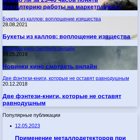
бухгалтерию работы на маркетплейсе?
Букеты из каллов: воплощение изящества
28.08.2021
Букеты из каллов: воплощение изящества
Новинки кино смотреть онлайн
19.05.2019
Новинки кино смотреть онлайн
Две фэнтези-книги, которые не оставят равнодушным
20.12.2018
Две фэнтези-книги, которые не оставят
равнодушным
Популярные публикации
12.05.2023
Применение металлодетекторов при