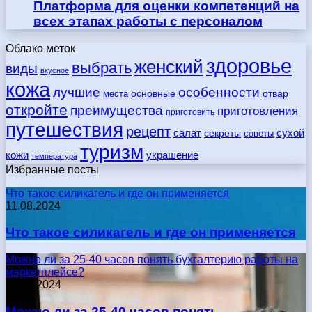
Платформа для оценки компетенций на
всех этапах работы с персоналом
Облако меток
здоровье
женский
выбрать
виды
вкусное
кожа
лучшие
особенности
места
основные
отвар
откройте
преимущества
приготовления
приготовить
путешествия
рецепт
сухой
салат
секреты
советы
туризм
кожи
украшение
температура
Избранные посты
Что такое силикагель и где он применяется
11.08.2024
Что такое силикагель и где он применяется
Можно ли за 25-40 часов понять бухгалтерию работы на
маркетплейсе?
17.05.2024
Можно ли за 25-40 часов понять