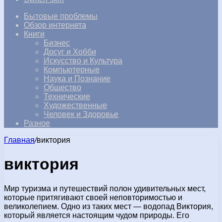
Бытовые проблемы
Обзор интернета
Книги
Бизнес
Досуг и Хобби
Искусство и Культура
Компьютерные
Наука и Познание
Общество
Технические
Художественные
Человек и Здоровье
Разное
Главная
/
виктория
виктория
Мир туризма и путешествий полон удивительных мест,
которые притягивают своей неповторимостью и
великолепием. Одно из таких мест — водопад Виктория,
который является настоящим чудом природы. Его