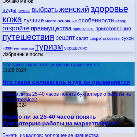
Облако меток
здоровье
женский
выбрать
виды
вкусное
кожа
лучшие
особенности
места
основные
отвар
откройте
преимущества
приготовления
приготовить
путешествия
рецепт
сухой
салат
секреты
советы
туризм
кожи
украшение
температура
Избранные посты
Что такое силикагель и где он применяется
11.08.2024
Что такое силикагель и где он применяется
Можно ли за 25-40 часов понять бухгалтерию работы на
маркетплейсе?
17.05.2024
Можно ли за 25-40 часов понять
бухгалтерию работы на маркетплейсе?
Букеты из каллов: воплощение изящества