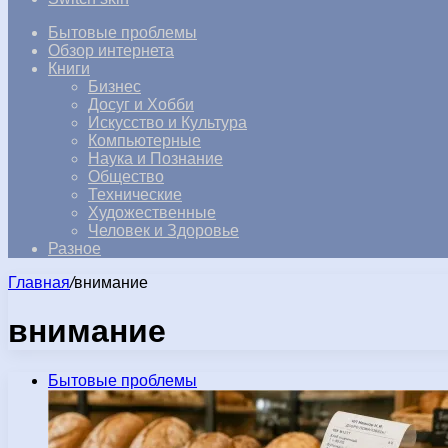
Бытовые проблемы
Обзор интернета
Книги
Бизнес
Досуг и Хобби
Искусство и Культура
Компьютерные
Наука и Познание
Общество
Технические
Художественные
Человек и Здоровье
Разное
Главная
/
внимание
внимание
Бытовые проблемы