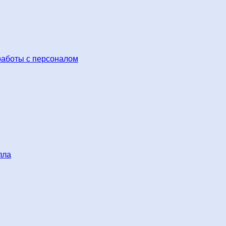
работы с персоналом
лла